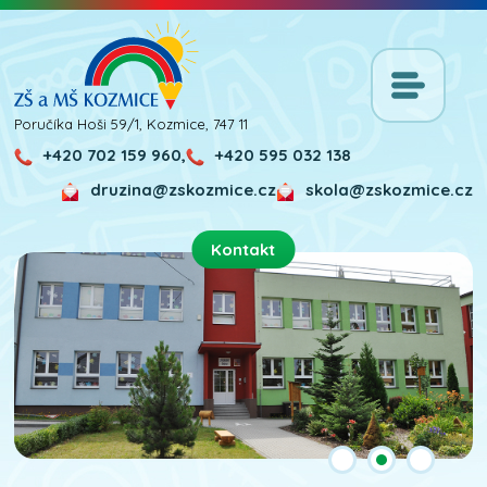
Poručíka Hoši 59/1, Kozmice, 747 11
+420 702 159 960,
+420 595 032 138
druzina@zskozmice.cz
skola@zskozmice.cz