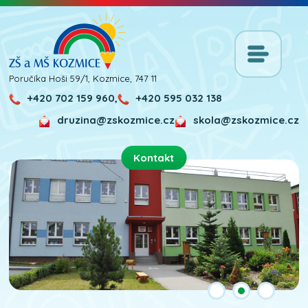
Poručíka Hoši 59/1, Kozmice, 747 11
+420 702 159 960,
+420 595 032 138
druzina@zskozmice.cz
skola@zskozmice.cz