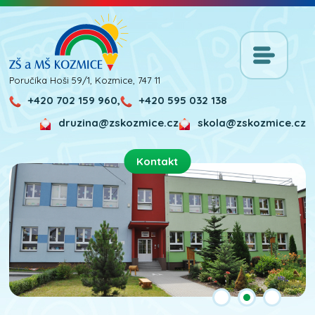
Poručíka Hoši 59/1, Kozmice, 747 11
+420 702 159 960,
+420 595 032 138
druzina@zskozmice.cz
skola@zskozmice.cz