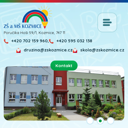
Poručíka Hoši 59/1, Kozmice, 747 11
+420 702 159 960,
+420 595 032 138
druzina@zskozmice.cz
skola@zskozmice.cz