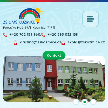
Poručíka Hoši 59/1, Kozmice, 747 11
+420 702 159 960,
+420 595 032 138
druzina@zskozmice.cz
skola@zskozmice.cz