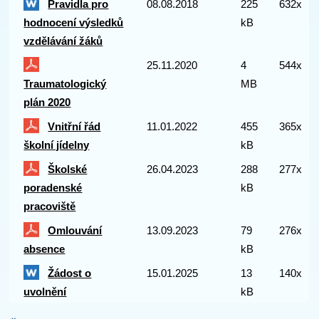
Pravidla pro
08.08.2018
225
632x
hodnocení výsledků
kB
vzdělávání žáků
25.11.2020
4
544x
Traumatologický
MB
plán 2020
Vnitřní řád
11.01.2022
455
365x
školní jídelny
kB
Školské
26.04.2023
288
277x
poradenské
kB
pracoviště
Omlouvání
13.09.2023
79
276x
absence
kB
Žádost o
15.01.2025
13
140x
uvolnění
kB