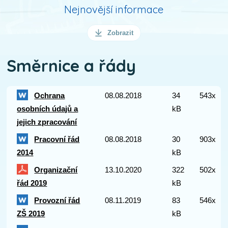
Nejnovější informace
Zobrazit
Směrnice a řády
Ochrana
08.08.2018
34
543x
osobních údajů a
kB
jejich zpracování
Pracovní řád
08.08.2018
30
903x
2014
kB
Organizační
13.10.2020
322
502x
řád 2019
kB
Provozní řád
08.11.2019
83
546x
ZŠ 2019
kB