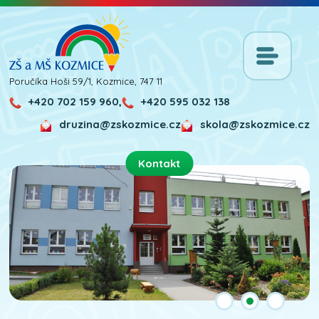
Poručíka Hoši 59/1, Kozmice, 747 11
+420 702 159 960,
+420 595 032 138
druzina@zskozmice.cz
skola@zskozmice.cz