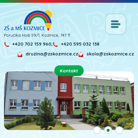
Poručíka Hoši 59/1, Kozmice, 747 11
+420 702 159 960,
+420 595 032 138
druzina@zskozmice.cz
skola@zskozmice.cz