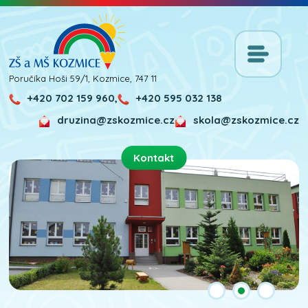
Poručíka Hoši 59/1, Kozmice, 747 11
+420 702 159 960,
+420 595 032 138
druzina@zskozmice.cz
skola@zskozmice.cz