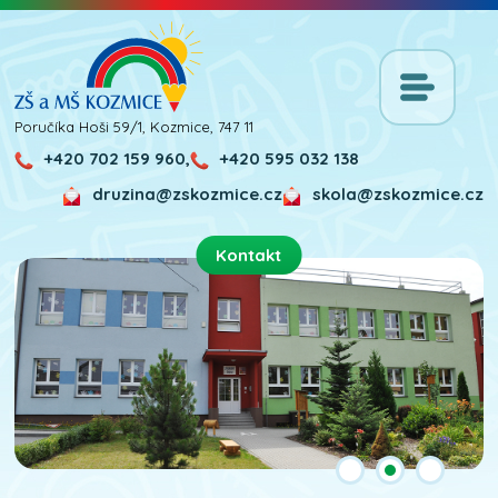
Poručíka Hoši 59/1, Kozmice, 747 11
+420 702 159 960,
+420 595 032 138
druzina@zskozmice.cz
skola@zskozmice.cz