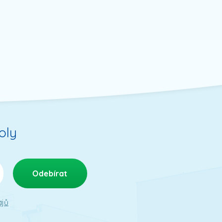
oly
ajů