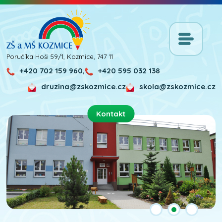
Poručíka Hoši 59/1, Kozmice, 747 11
+420 702 159 960,
+420 595 032 138
druzina@zskozmice.cz
skola@zskozmice.cz