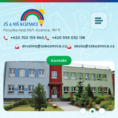
Poručíka Hoši 59/1, Kozmice, 747 11
+420 702 159 960,
+420 595 032 138
druzina@zskozmice.cz
skola@zskozmice.cz