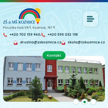
Poručíka Hoši 59/1, Kozmice, 747 11
+420 702 159 960,
+420 595 032 138
druzina@zskozmice.cz
skola@zskozmice.cz