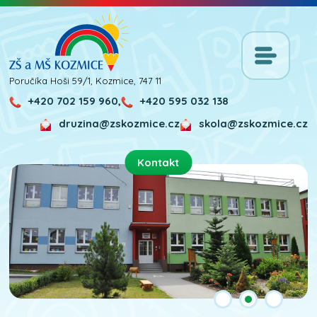
Poručíka Hoši 59/1, Kozmice, 747 11
+420 702 159 960,
+420 595 032 138
druzina@zskozmice.cz
skola@zskozmice.cz