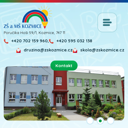
Poručíka Hoši 59/1, Kozmice, 747 11
+420 702 159 960,
+420 595 032 138
druzina@zskozmice.cz
skola@zskozmice.cz