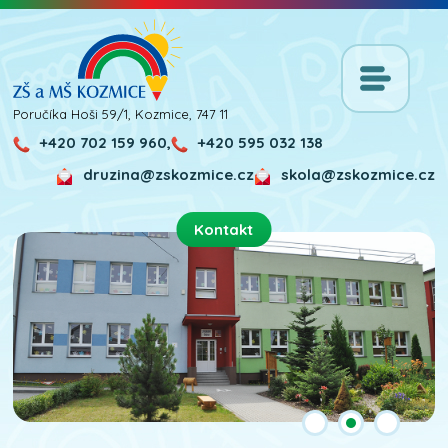
Poručíka Hoši 59/1, Kozmice, 747 11
+420 702 159 960,
+420 595 032 138
druzina@zskozmice.cz
skola@zskozmice.cz