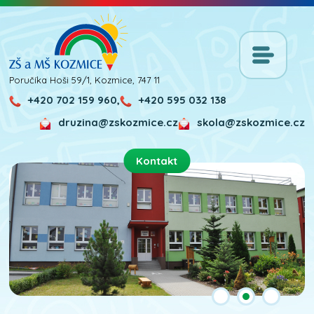
Poručíka Hoši 59/1, Kozmice, 747 11
+420 702 159 960,
+420 595 032 138
druzina@zskozmice.cz
skola@zskozmice.cz