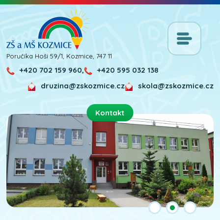
Poručíka Hoši 59/1, Kozmice, 747 11
+420 702 159 960,
+420 595 032 138
druzina@zskozmice.cz
skola@zskozmice.cz