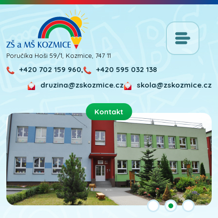
Poručíka Hoši 59/1, Kozmice, 747 11
+420 702 159 960,
+420 595 032 138
druzina@zskozmice.cz
skola@zskozmice.cz